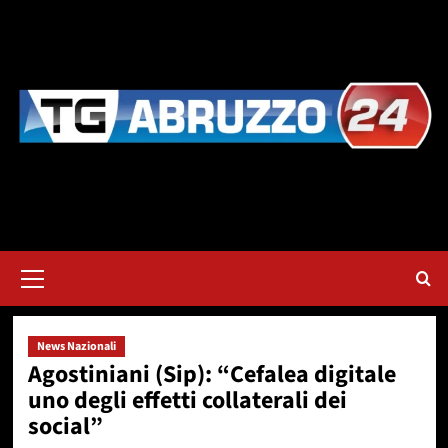
Vai
al
contenuto
Menu
principale
News Nazionali
Agostiniani (Sip): “Cefalea digitale
uno degli effetti collaterali dei
social”