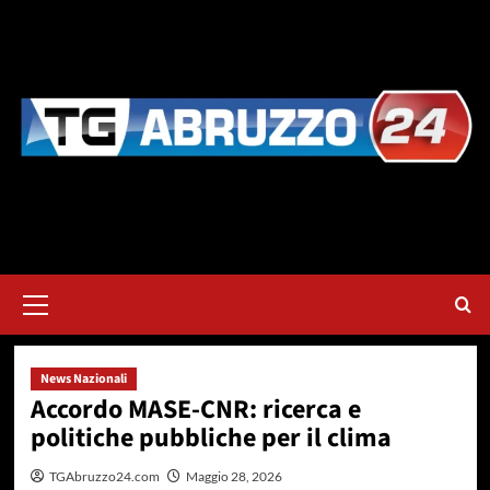
Vai
al
contenuto
Menu
principale
News Nazionali
Accordo MASE-CNR: ricerca e
politiche pubbliche per il clima
TGAbruzzo24.com
Maggio 28, 2026