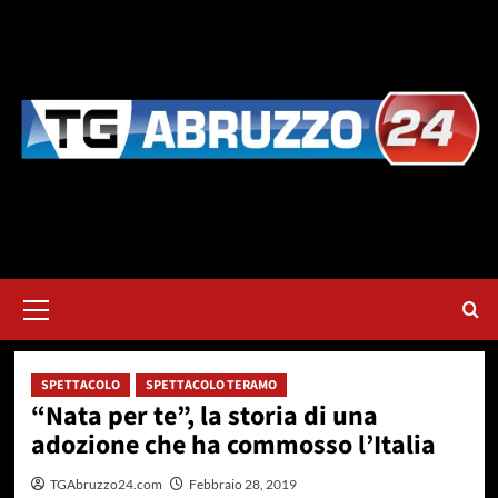
Vai
al
contenuto
Menu
principale
SPETTACOLO
SPETTACOLO TERAMO
“Nata per te”, la storia di una
adozione che ha commosso l’Italia
TGAbruzzo24.com
Febbraio 28, 2019