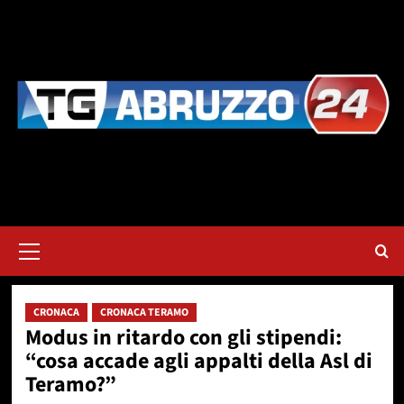
Vai
al
contenuto
Menu
principale
CRONACA
CRONACA TERAMO
Modus in ritardo con gli stipendi:
“cosa accade agli appalti della Asl di
Teramo?”