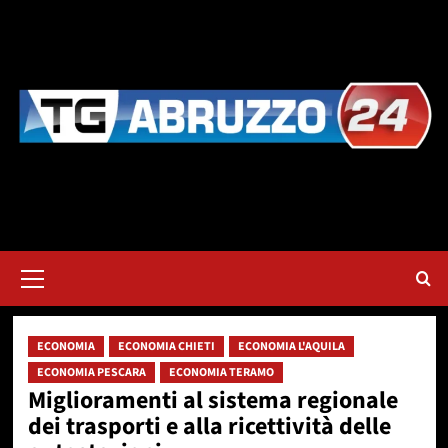
Vai
al
contenuto
Menu
principale
ECONOMIA
ECONOMIA CHIETI
ECONOMIA L'AQUILA
ECONOMIA PESCARA
ECONOMIA TERAMO
Miglioramenti al sistema regionale
dei trasporti e alla ricettività delle