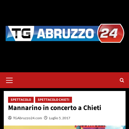
Vai
al
contenuto
Menu
principale
SPETTACOLO
SPETTACOLO CHIETI
Mannarino in concerto a Chieti
TGAbruzzo24.com
Luglio 5, 2017