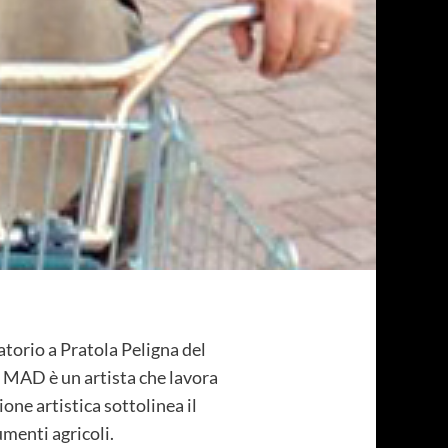
torio a Pratola Peligna del
. MAD è un artista che lavora
one artistica sottolinea il
rumenti agricoli.