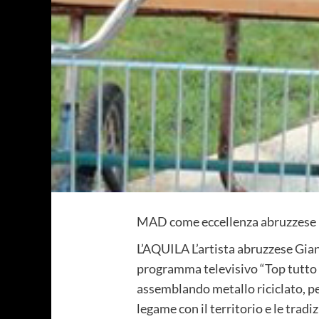
MAD come eccellenza abruzzese n
L’AQUILA L’artista abruzzese Gian
programma televisivo “Top tutto f
assemblando metallo riciclato, per
legame con il territorio e le tradi