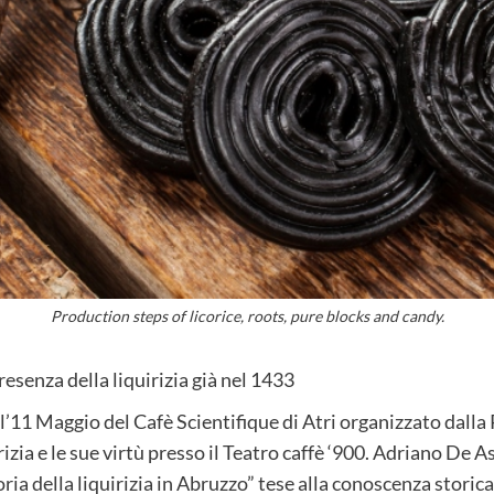
Production steps of licorice, roots, pure blocks and candy.
resenza della liquirizia già nel 1433
 Maggio del Cafè Scientifique di Atri organizzato dalla 
izia e le sue virtù presso il Teatro caffè ‘900. Adriano De As
ria della liquirizia in Abruzzo” tese alla conoscenza storic