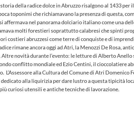
storia della radice dolce in Abruzzo risalgono al 1433 per il 
epoca toponimi che richiamavano la presenza di questa, co
0 si affermava nel panorama dolciario italiano come una delle
iamava molti forestieri soprattutto calabresi che spinti pro
tori costieri abruzzesi come terre di conquiste e di imprend
radice rimane ancora oggi ad Atri, la Menozzi De Rosa, antic
. Altre novità durante l’evento: le letture di Alberto Anello s
econdo conflitto mondiale ed Ezio Centini, il cioccolatiere 
ato. L’Assessore alla Cultura del Comune di Atri Domenico F
dicato alla liquirizia per dare lustro a questa tipicità local
più curiosi utensili e antiche tecniche di lavorazione.