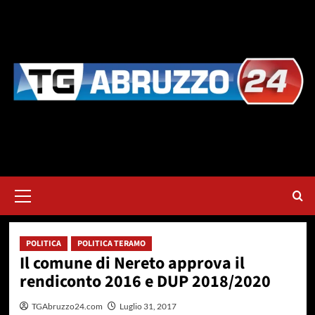
Vai
al
contenuto
Menu
principale
POLITICA
POLITICA TERAMO
Il comune di Nereto approva il
rendiconto 2016 e DUP 2018/2020
TGAbruzzo24.com
Luglio 31, 2017