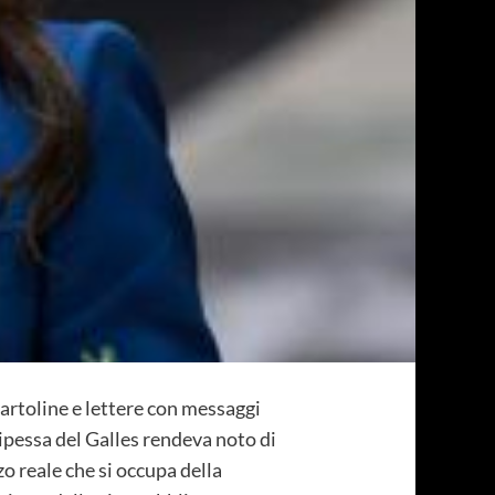
artoline e lettere con messaggi
ipessa del Galles rendeva noto di
zo reale che si occupa della