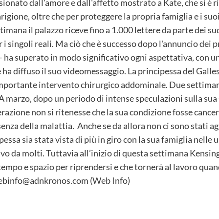
nato dall'amore e dall'affetto mostrato a Kate, che si è rit
rigione, oltre che per proteggere la propria famiglia e i suo
imana il palazzo riceve fino a 1.000 lettere da parte dei sud
 singoli reali. Ma ciò che è successo dopo l'annuncio dei p
 – ha superato in modo significativo ogni aspettativa, con u
 ha diffuso il suo videomessaggio. La principessa del Galle
n importante intervento chirurgico addominale. Due settima
A marzo, dopo un periodo di intense speculazioni sulla sua
azione non si ritenesse che la sua condizione fosse cancer
nza della malattia. Anche se da allora non ci sono stati agg
cipessa sia stata vista di più in giro con la sua famiglia nell
o da molti. Tuttavia all’inizio di questa settimana Kensin
empo e spazio per riprendersi e che tornerà al lavoro quando
webinfo@adnkronos.com (Web Info)