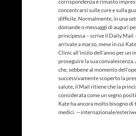
corrispondenza è rimasto impressio
concentrarsi sulle cure e sulla gua
difficile. Normalmente, in una sett
domande o messaggi di auguri per i
principessa – scrive il Daily Mail
arrivate a marzo, mese in cui Kate
Clinic all'inizio dell'anno per u
proseguire la sua convalescenza. 
che, sebbene al momento dell'oper
successivamente scoperto la prese
salute, il Mail ritiene che la prin
considerata come un segno positiv
Kate ha ancora molto bisogno di t
medici. —internazionale/esteri