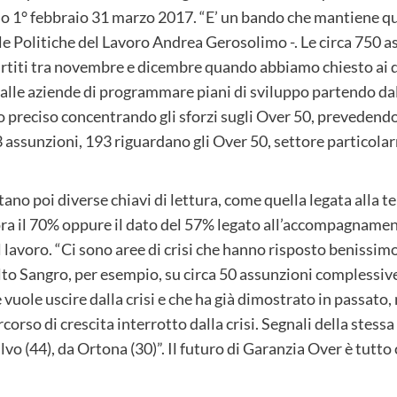
do 1° febbraio 31 marzo 2017. “E’ un bando che mantiene que
le Politiche del Lavoro Andrea Gerosolimo -. Le circa 750 as
partiti tra novembre e dicembre quando abbiamo chiesto ai 
alle aziende di programmare piani di sviluppo partendo da
preciso concentrando gli sforzi sugli Over 50, prevedendo
43 assunzioni, 193 riguardano gli Over 50, settore particol
no poi diverse chiavi di lettura, come quella legata alla te
fiora il 70% oppure il dato del 57% legato all’accompagnamen
il lavoro. “Ci sono aree di crisi che hanno risposto benissi
Alto Sangro, per esempio, su circa 50 assunzioni complessi
vuole uscire dalla crisi e che ha già dimostrato in passato, m
rcorso di crescita interrotto dalla crisi. Segnali della stes
lvo (44), da Ortona (30)”. Il futuro di Garanzia Over è tutto