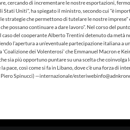
re, cercando di incrementare le nostre esportazioni, ferm
 Stati Uniti", ha spiegato il ministro, secondo cui "è impor
le strategie che permettono di tutelare le nostre imprese" 
 che possano continuare a dare lavoro". Nel corso del punto 
 il caso del cooperante Alberto Trentini detenuto da metà 
dendo l'apertura a un'eventuale partecipazione italiana a 
lla 'Coalizione dei Volenterosi' che Emmanuel Macron e Kei
he sia più opportuno puntare su una scelta che coinvolga l
e la pace, così come si fa in Libano, dove c'è una forza di int
iato Piero Spinucci) —internazionale/esteriwebinfo@adnkro