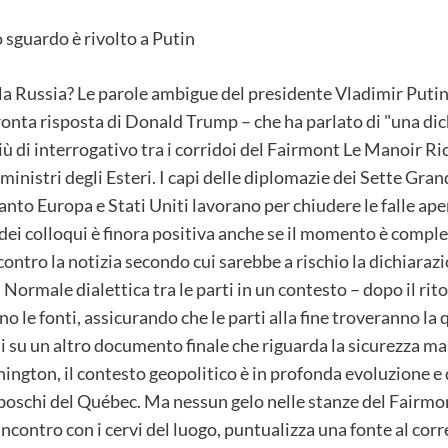
la Russia? Le parole ambigue del presidente Vladimir Putin
a pronta risposta di Donald Trump – che ha parlato di "una 
 di interrogativo tra i corridoi del Fairmont Le Manoir Ric
 ministri degli Esteri. I capi delle diplomazie dei Sette Gr
nto Europa e Stati Uniti lavorano per chiudere le falle aper
 dei colloqui è finora positiva anche se il momento è comple
ntro la notizia secondo cui sarebbe a rischio la dichiarazio
Normale dialettica tra le parti in un contesto – dopo il rit
ano le fonti, assicurando che le parti alla fine troveranno la
su un altro documento finale che riguarda la sicurezza ma
ington, il contesto geopolitico è in profonda evoluzione e 
 i boschi del Québec. Ma nessun gelo nelle stanze del Fairmon
ncontro con i cervi del luogo, puntualizza una fonte al corre