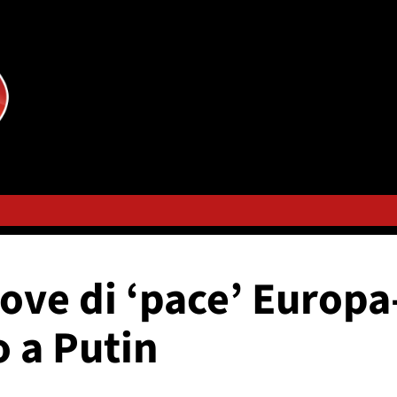
ove di ‘pace’ Europa
o a Putin