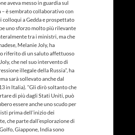
ione aveva messo in guardia sul
ia – è sembrato collaborativo con
dei colloqui a Gedda e prospettato
bbe uno sforzo molto più rilevante
ateralmente tra i ministri, ma che
anadese, Melanie Joly, ha
 riferito di un saluto affettuoso
 Joly, che nel suo intervento di
essione illegale della Russia", ha
 tema sarà sollevato anche dal
3 in Italia). "Gli dirò soltanto che
are di più dagli Stati Uniti, può
rebbero essere anche uno scudo per
sti prima dell'inizio dei
te, che parte dall'esplorazione di
 Golfo, Giappone, India sono