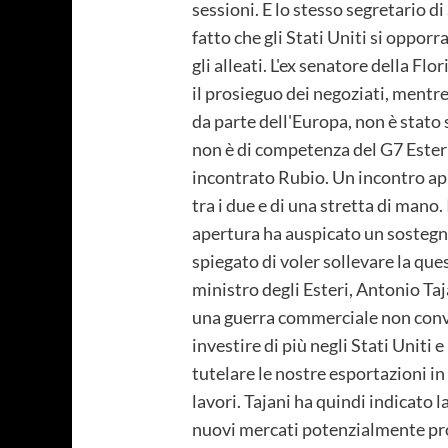
sessioni. E lo stesso segretario d
fatto che gli Stati Uniti si oppor
gli alleati. L'ex senatore della F
il prosieguo dei negoziati, mentre
da parte dell'Europa, non è stato 
non è di competenza del G7 Esteri.
incontrato Rubio. Un incontro app
tra i due e di una stretta di mano.
apertura ha auspicato un sostegno 
spiegato di voler sollevare la que
ministro degli Esteri, Antonio Taja
una guerra commerciale non convie
investire di più negli Stati Unit
tutelare le nostre esportazioni in 
lavori. Tajani ha quindi indicato 
nuovi mercati potenzialmente pro