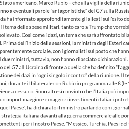
i Stato americano, Marco Rubio – che alla vigilia della riun
ranno a eventuali parole "antagonistiche" del G7 sulla Russ
lorida ha informato approfonditamente gli alleati sull'esito 
 il tema delle spese militari, tanto caro a Trump che vorre
sollevato. Così come i dazi, un tema che sarà affrontato bil
 Prima dell'inizio delle sessioni, la ministra degli Esteri c
arentemente cordiale, con i giornalisti sul posto che hanno
 I due ministri, tuttavia, non hanno rilasciato dichiarazioni.
del G7 all'Ucraina di fronte a quella che ha definito "l'aggr
stione dei dazi in "ogni singolo incontro" della riunione. Il
ni, durante il bilaterale con Rubio in programma alle 8 (le 1
ne a nessuno. Sono altresì convinto che l'Italia può import
i e un import maggiore e maggiori investimenti italiani pot
quel Paese", ha dichiarato il ministro parlando con i giornali
la strategia italiana davanti alla guerra commerciale alle por
mettenti per il nostro Paese. "Messico, Turchia, Paesi del