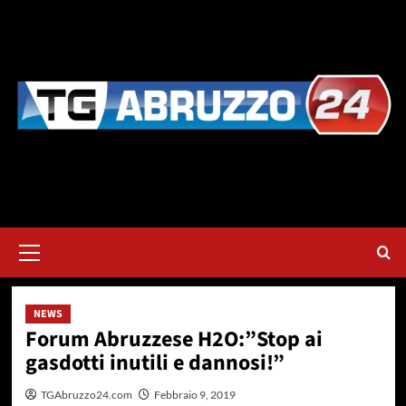
Vai
al
contenuto
Menu
principale
NEWS
Forum Abruzzese H2O:”Stop ai
gasdotti inutili e dannosi!”
TGAbruzzo24.com
Febbraio 9, 2019