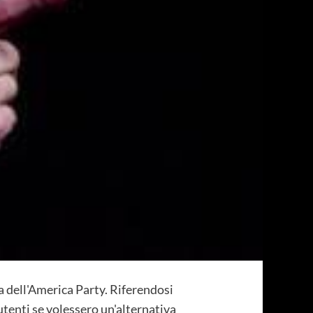
a dell'America Party. Riferendosi
 utenti se volessero un'alternativa