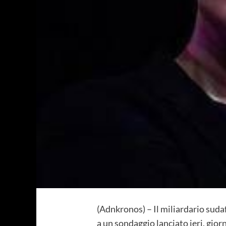
(Adnkronos) – Il miliardario suda
a un sondaggio lanciato ieri, giorn