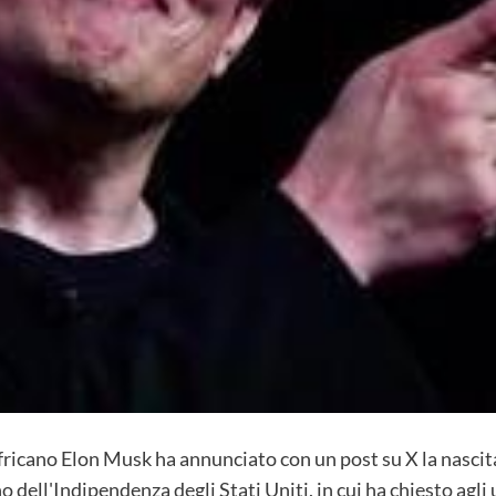
fricano Elon Musk ha annunciato con un post su X la nascit
o dell'Indipendenza degli Stati Uniti, in cui ha chiesto agli