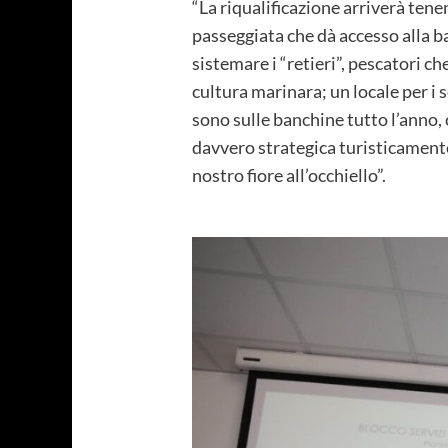
“La riqualificazione arriverà tene
passeggiata che dà accesso alla b
sistemare i “retieri”, pescatori c
cultura marinara; un locale per i s
sono sulle banchine tutto l’anno, 
davvero strategica turisticamente
nostro fiore all’occhiello”.