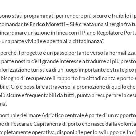
sono stati programmati per rendere più sicuro e fruibile il 
il comandante
Enrico Moretti
– Si è creata una sinergia fra 
 incardinare un’azione in linea con il Piano Regolatore Port
 una parte vivibile e aperta alla cittadinanza”.
i, perché il progetto è un passo portante verso la normalizz
parte nostra c’è il grande interesse a tradurre al più presto l
alorizzazione turistica di un luogo importante e strategico p
e bisogno di recuperare il rapporto fra cittadinanza e porto
ile. Ciò è possibile attraverso la promozione di quello che
più sicure e frequentabili da tutti, punta a recuperare la c
ra”.
 portuale del mare Adriatico centrale è parte di un rapport
 di Pescara e Capitaneria di porto che nasce dalla volontà 
mpletamente operativa, disponibile per lo sviluppo della citt