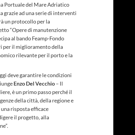
ma Portuale del Mare Adriatico
a grazie ad una serie di interventi
rà un protocollo per la
ogetto “Opere di manutenzione
rtecipa al bando Feamp-Fondo
ri per il miglioramento della
nomico rilevante per il porto e la
oggi deve garantire le condizioni
giunge
Enzo Del Vecchio
– Il
iere, è un primo passo perché il
genze della città, della regione e
 una risposta efficace
igere il progetto, alla
ne”.