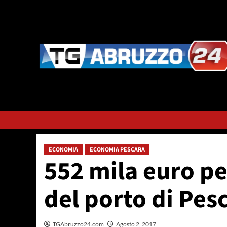
Vai
al
contenuto
ECONOMIA
ECONOMIA PESCARA
552 mila euro pe
del porto di Pes
TGAbruzzo24.com
Agosto 2, 2017