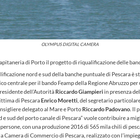
OLYMPUS DIGITAL CAMERA
pitaneria di Porto il progetto di riqualificazione delle ban
ificazione nord e sud della banche puntuale di Pescara è st
ico centrale per il bando Feamp della Regione Abruzzo per 
 presidente dell’Autorità
Riccardo Giampieri
in presenza de
ttima di Pescara
Enrico Moretti
, del segretario particolar
consigliere delegato al Mare e Porto
Riccardo Padovano
. Il
 e sud del porto canale di Pescara” vuole contribuire a migl
persone, con una produzione 2016 di 565 mila chili di pesca
lla Camera di Commercio di Pescara, realizzato con l’impiego