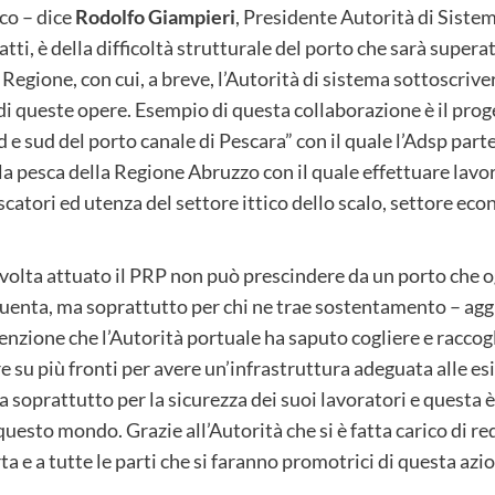
co – dice
Rodolfo Giampieri
, Presidente Autorità di Siste
tti, è della difficoltà strutturale del porto che sarà superat
egione, con cui, a breve, l’Autorità di sistema sottoscrive
 di queste opere. Esempio di questa collaborazione è il pr
d e sud del porto canale di Pescara” con il quale l’Adsp pa
 la pesca della Regione Abruzzo con il quale effettuare lavo
scatori ed utenza del settore ittico dello scalo, settore eco
na volta attuato il PRP non può prescindere da un porto che 
requenta, ma soprattutto per chi ne trae sostentamento – ag
enzione che l’Autorità portuale ha saputo cogliere e raccogl
e su più fronti per avere un’infrastruttura adeguata alle esi
soprattutto per la sicurezza dei suoi lavoratori e questa è
questo mondo. Grazie all’Autorità che si è fatta carico di red
 e a tutte le parti che si faranno promotrici di questa azio