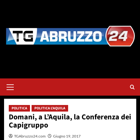
Vai
al
contenuto
Menu
principale
POLITICA
POLITICA L'AQUILA
Domani, a L’Aquila, la Conferenza dei
Capigruppo
TGAbruzzo24.com
Giugno 19, 2017