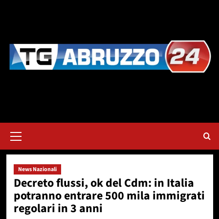
Vai
al
contenuto
Menu
principale
News Nazionali
Decreto flussi, ok del Cdm: in Italia
potranno entrare 500 mila immigrati
regolari in 3 anni