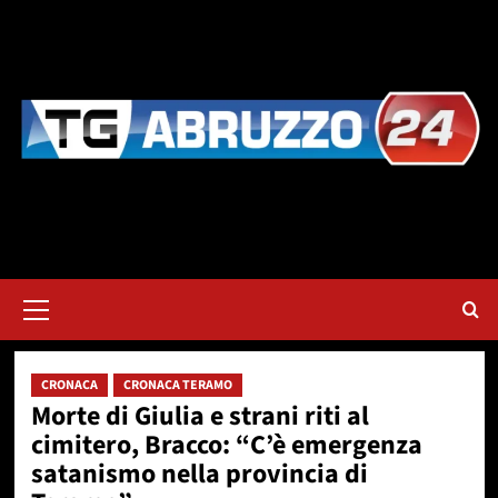
Vai
al
contenuto
Menu
principale
CRONACA
CRONACA TERAMO
Morte di Giulia e strani riti al
cimitero, Bracco: “C’è emergenza
satanismo nella provincia di