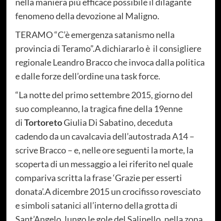
nella maniera più efficace possibile il dilagante
fenomeno della devozione al Maligno.
TERAMO “C’è emergenza satanismo nella
provincia di Teramo”.A dichiararlo è il consigliere
regionale Leandro Bracco che invoca dalla politica
e dalle forze dell’ordine una task force.
“La notte del primo settembre 2015, giorno del
suo compleanno, la tragica fine della 19enne
di
Tortoreto
Giulia Di Sabatino, deceduta
cadendo da un cavalcavia dell’autostrada A14 –
scrive Bracco – e, nelle ore seguenti la morte, la
scoperta di un messaggio a lei riferito nel quale
compariva scritta la frase ‘Grazie per esserti
donata’.A dicembre 2015 un crocifisso rovesciato
e simboli satanici all’interno della grotta di
Sant’Angelo, lungo le gole del Salinello, nella zona