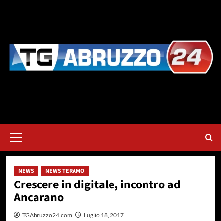
Vai
al
contenuto
Menu
principale
NEWS
NEWS TERAMO
Crescere in digitale, incontro ad
Ancarano
TGAbruzzo24.com
Luglio 18, 2017