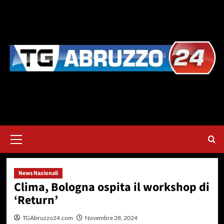
Vai
al
contenuto
Menu
principale
News Nazionali
Clima, Bologna ospita il workshop di
‘Return’
TGAbruzzo24.com
Novembre 28, 2024