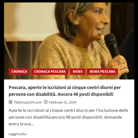
su
Pitbull
semina
panico
a
Montesilvano,
Stella
“rivedere
legge
tutela
animali”
CRONACA
CRONACA PESCARA
NEWS
NEWS PESCARA
Pescara, aperte le iscrizioni ai cinque centri diurni per
persone con disabilità. Ancora 48 posti disponibili
TGAbruzzo24.com
Febbraio 21, 2024
Aperte le iscrizioni ai cinque centri diurni per l'inclusione delle
persone con disabilità.ancora 48 posti disponibili, domande
entro le ore...
Leggi
Leggi tutto