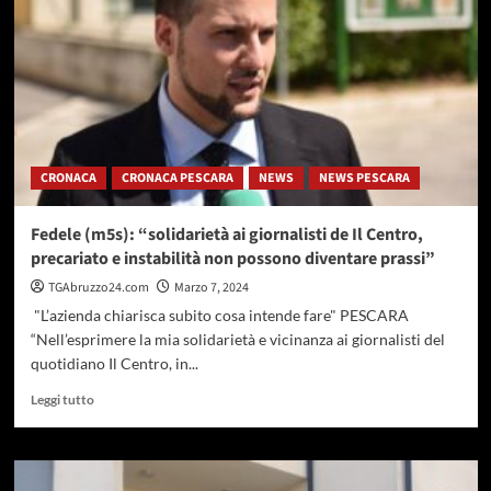
sul
lungomare
nord
di
Pescara
CRONACA
CRONACA PESCARA
NEWS
NEWS PESCARA
Fedele (m5s): “solidarietà ai giornalisti de Il Centro,
precariato e instabilità non possono diventare prassi”
TGAbruzzo24.com
Marzo 7, 2024
"L’azienda chiarisca subito cosa intende fare" PESCARA
“Nell’esprimere la mia solidarietà e vicinanza ai giornalisti del
quotidiano Il Centro, in...
Leggi
Leggi tutto
di
più
su
Fedele