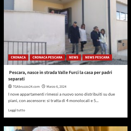
(m5s):
“solidarietà
ai
giornalisti
de
Il
Centro,
precariato
e
instabilità
CRONACA
CRONACA PESCARA
NEWS
NEWS PESCARA
non
possono
diventare
Pescara, nasce in strada Valle Furci la casa per padri
prassi”
separati
TGAbruzzo24.com
Marzo 6, 2024
I nove appartamenti rimessi a nuovo sono distribuiti su due
piani, con ascensore: si tratta di 4 monolocali e 5...
Leggi
Leggi tutto
di
più
su