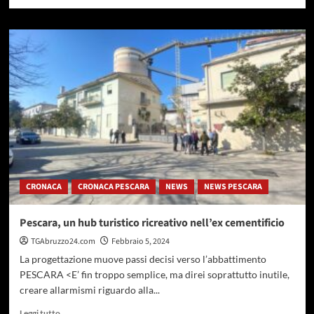
di
più
su
Pescara,
aperte
le
iscrizioni
ai
cinque
centri
diurni
per
persone
con
CRONACA
CRONACA PESCARA
NEWS
NEWS PESCARA
disabilità.
Ancora
48
Pescara, un hub turistico ricreativo nell’ex cementificio
posti
TGAbruzzo24.com
Febbraio 5, 2024
disponibili
La progettazione muove passi decisi verso l’abbattimento
PESCARA <E’ fin troppo semplice, ma direi soprattutto inutile,
creare allarmismi riguardo alla...
Leggi
Leggi tutto