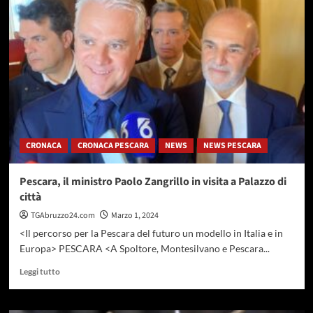
Pescara,
nasce
in
strada
Valle
Furci
la
casa
per
padri
separati
CRONACA
CRONACA PESCARA
NEWS
NEWS PESCARA
Pescara, il ministro Paolo Zangrillo in visita a Palazzo di
città
TGAbruzzo24.com
Marzo 1, 2024
<Il percorso per la Pescara del futuro un modello in Italia e in
Europa> PESCARA <A Spoltore, Montesilvano e Pescara...
Leggi
Leggi tutto
di
più
su