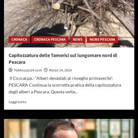
CRONACA
CRONACA PESCARA
NEWS
NEWS PESCARA
Capitozzatura delle Tamerici sul lungomare nord di
Pescara
TGAbruzzo24.com
Marzo 14, 2024
Il Co.n.al.pa.: "Alberi devastati al risveglio primaverile".
PESCARA Continua la scorretta pratica della capitozzatura
degli alberi a Pescara. Questa volta...
Leggi
Leggi tutto
di
più
su
Capitozzatura
delle
Tamerici