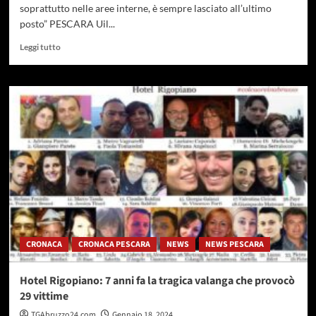
soprattutto nelle aree interne, è sempre lasciato all’ultimo
posto” PESCARA Uil...
Leggi
Leggi tutto
di
più
su
Sanità
regionale,
Uil
Abruzzo:
“Gestione
territoriale
allo
sbando”
CRONACA
CRONACA PESCARA
NEWS
NEWS PESCARA
Hotel Rigopiano: 7 anni fa la tragica valanga che provocò
29 vittime
TGAbruzzo24.com
Gennaio 18, 2024