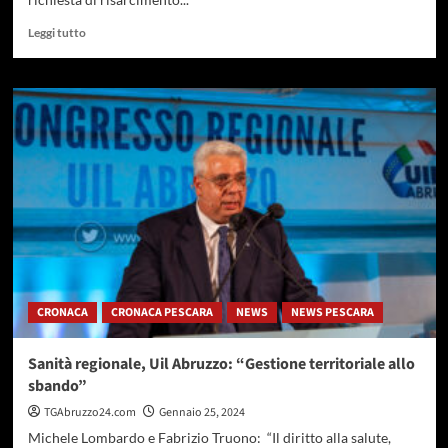
Leggi
Leggi tutto
di
più
su
Lollobrigida
firma
decreto
per
stato
di
calamità
naturale
in
Abruzzo
CRONACA
CRONACA PESCARA
NEWS
NEWS PESCARA
Sanità regionale, Uil Abruzzo: “Gestione territoriale allo
sbando”
TGAbruzzo24.com
Gennaio 25, 2024
Michele Lombardo e Fabrizio Truono: “Il diritto alla salute,