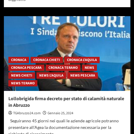
di
più
su
Pescara,
un
hub
turistico
ricreativo
nell’ex
cementificio
CRONACA
CRONACA CHIETI
CRONACA L'AQUILA
CRONACA PESCARA
CRONACA TERAMO
NEWS
NEWS CHIETI
NEWS L'AQUILA
NEWS PESCARA
NEWS TERAMO
Lollobrigida firma decreto per stato di calamità naturale
in Abruzzo
TGAbruzzo24.com
Gennaio 25, 2024
Seguiranno 45 giorni nei quali le aziende agricole potranno
presentare all'Agea la documentazione necessaria per la
richiesta di risarcimento...