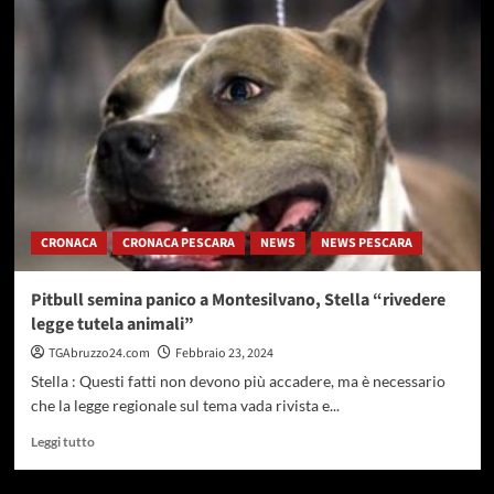
Pescara,
il
ministro
Paolo
Zangrillo
in
visita
a
Palazzo
di
città
CRONACA
CRONACA PESCARA
NEWS
NEWS PESCARA
Pitbull semina panico a Montesilvano, Stella “rivedere
legge tutela animali”
TGAbruzzo24.com
Febbraio 23, 2024
Stella : Questi fatti non devono più accadere, ma è necessario
che la legge regionale sul tema vada rivista e...
Leggi
Leggi tutto
di
più