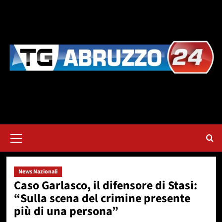
Vai
al
contenuto
Menu
principale
News Nazionali
Caso Garlasco, il difensore di Stasi:
“Sulla scena del crimine presente
più di una persona”