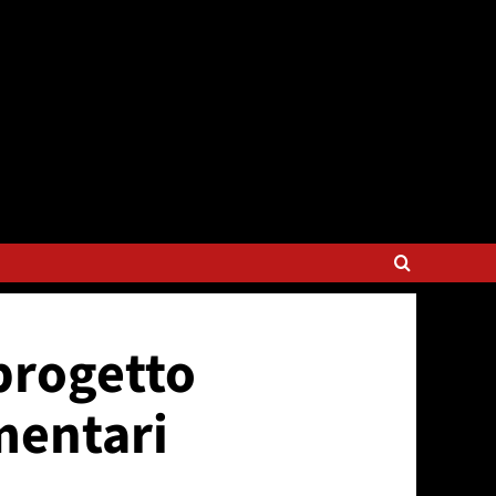
progetto
mentari