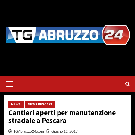
Vai
al
contenuto
Menu
principale
NEWS
NEWS PESCARA
Cantieri aperti per manutenzione
stradale a Pescara
TGAbruzzo24.com
Giugno 12, 2017