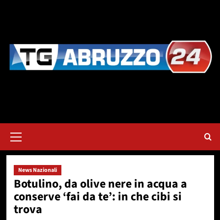
Vai
al
contenuto
Menu
principale
News Nazionali
Botulino, da olive nere in acqua a
conserve ‘fai da te’: in che cibi si
trova