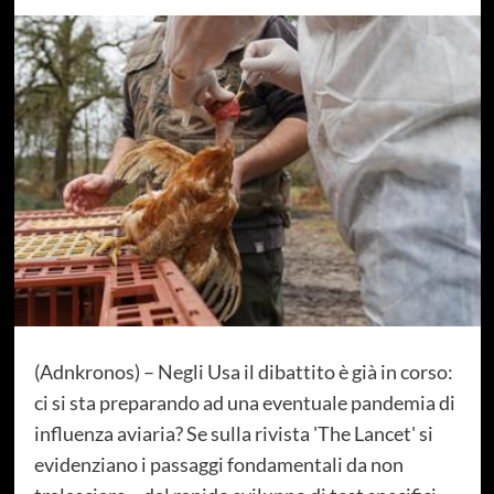
(Adnkronos) – Negli Usa il dibattito è già in corso: ci si sta preparando ad una eventuale pandemia di influenza aviaria? Se sulla rivista 'The Lancet' si evidenziano i passaggi fondamentali da non tralasciare – dal rapido sviluppo di test specifici H5 ad analisi virologiche continue per identificare i cambiamenti nel virus che potrebbero avere un impatto su adattabilità e trasmissibilità, dallo sviluppo e produzione di vaccini alla comunicazione chiara e trasparente col pubblico – esperti d'Oltreoceano come lo scienziato Eric Topol fanno notare che al momento "non si sta facendo tutto ciò molto bene" e occorre "prepararsi" alla possibilità di trasmissione dell'influenza aviaria di H5N1 da uomo a uomo. E l'Italia è pronta? "Noi dovremmo avere un piano pandemico aggiornato. Credo sia pronto, anche se non ancora approvato, mi sembra. Spero che avvenga presto, chiaramente con un finanziamento adeguato", evidenzia all'Adnkronos Salute l'epidemiologo Gianni Rezza. "Topol conosce gli Stati Uniti e sa meglio di noi quello che si sta facendo – riflette l'ex Dg Prevenzione del ministero della Salute, oggi docente straordinario di Igiene all'Università Vita-Salute San Raffaele di Milano – Ricordo, però, che negli Stati Uniti venne identificato il virus H1N1 nel 2009, che era emerso in Messico e venne identificato in California" e poi in altri Stati, prima di essere dichiarato pandemia. "Mi riesce dunque difficile pensare che i Cdc", Centri Usa per il controllo e la prevenzione delle malattie, "o chi per loro non siano in grado oggi di identificare terreni di trasmissione umana. Sul fatto della preparazione, invece, non so come si stanno muovendo" gli States. "In Italia il piano pandemico aggiornato dovrebbe essere pronto", in attesa di ok. "Quello che è importante è che si siano fatte delle esercitazioni, che ci siano scorte sufficienti di ciò che serve ed è chiaro che su questo fronte il fatto che ci sia stata una pandemia da poco aiuta, anche nella flessibilità per adattare le esigenze a un'epidemia". Cosa si dovrebbe fare in caso di trasmissione interumana confermata su larga scala? "A quel punto – analizza Rezza – si dovrebbe attivare tutto in termini di risposta: scorte, anche di dispositivi di protezione, piano di distribuzione del vaccino, sistemi diagnostici per identificare prontamente un'eventuale circolazione anche nel nostro Paese. Tutte cose che sono previste anche in questo piano pandemico che spero sia approvato presto e, ripeto, con un finanziamento adeguato". Una pandemia da influenza aviaria H5N1, a così breve distanza da Covid, potrebbe verificarsi davvero? "Non è un finale scontato. La ritengo possibile, non so quanto probabile. Sono 20 anni che questo virus circola. Ora circola più frequentemente nei mammiferi, è vero, però si adatterà all'uomo tanto da essere trasmesso in maniera efficiente da persona a persona? Non lo sappiamo. E, pure se fosse, manterrà questa virulenza una volta che si trasmettesse da persona a persona? Gli allarmismi" senza elementi chiari "sarebbero deleteri. Gridare 'al lupo, al lupo' fa sì che nel momento in cui qualcosa succede davvero nessuno ci crede. Questo è da evitare, anche perché oggi non è che la gente debba fare qualcosa" per scongiurare eventuali rischi, "o debba spaventarsi per qualcosa particolare. Quello che è importante è che chi deve occuparsene sia pronto", spiega quindi Rezza che guarda agli scenari futuri. E, all'Adnkronos Salute, traccia un quadro di quello che potrebbe accadere adesso, con il virus che circola sempre di più nei mammiferi, come le mucche da latte negli Usa. "Intanto – analizza – quello che conta è che" chi si dovrà eventualmente occupare della gestione di un evento simile "faccia ciò che bisogna fare per renderci pronti e non essere un passo indietro rispetto magari ad altri Paesi. Il problema oggi è, da una parte, evitare l'allarme e dall'altra essere preparati perché non c'è una scadenza delle pandemie", avverte l'ex Dg Prevenzione del ministero della Salute e super esperto di malattie infettive dell'Iss (Istituto superiore di sanità). "Potrebbe succedere un anno o il mese dopo, tanto più che si tratta di virus diversi: Covid era un coronavirus e questa sarebbe un'influenza. Però non è detto neanche che sia H5N1 la causa della prossima pandemia. Se si ricorda, nel 2009 tutti si aspettavano una pandemia d'origine aviaria che venisse da Est e arrivò una pandemia d'origine suina da Ovest. Non fu gravissima, gli anziani erano protetti". Quindi, continua Rezza, "diciamo che l'epilogo pandemico non è ancora scritto, non è scontato, perché non abbiamo per ora un'evidenza di trasmissione dell'infezione da persona a persona. Il virus non sembra aver fatto quelle mutazioni che lo adattano del tutto all'uomo. Certo, ci sono notizie del fatto che ha circolato prima in un mammifero e dopo in un altro, c'è stato il caso umano segnalato negli Usa, il monitoraggio in corso su altre persone. Di fronte a tutto questo, le domande ci sono. Ma è una fase in cui non ci si deve sbilanciare, non per motivi diplomatici o per essere cauti, ma perché non ci sono degli elementi per dire che c'è una trasmissione in atto o escluderla. E' logico che chi deve occuparsene deve avere la massima attenzione, non c'è dubbio. Bisogna continuare a monitorare. Il caso di trasmissione interumana può anche verificarsi, ma se il virus non è ben adattato e non si trasmette in maniera efficiente da una persona all'altra, non avremo una trasmissione sostenuta". Il quadro "si dovrebbe definire e allora vedremo. Si dovrebbe pure, a un certo punto, chiarire il nodo dei casi sospetti. Per ora ci sono tutta una serie di domande che chiedono ancora delle risposte". Se dovesse servire un vaccino, nel caso in cui si sviluppasse un'epidemia di H5N1 nell'uomo, "il problema non sarebbe mettere a punto un vaccino contro un'influenza aviaria che si 'umanizzasse', quanto piuttosto produrlo su ampia scala in tempi rapidi. A questo proposito ci sono due aziende che già hanno prodotto dei vaccini pre-pandemici basati su H5. Se incominciasse a circolare una variante un po' diversa, potrebbe essere facilmente adattato. Non sarebbe un problema perché non siamo di fronte a un coronavirus, ma a un virus influenzale, sia pur aviario. E vaccini contro i virus influenzali ce ne sono ormai da decenni", spiega ancora Rezza. "L'esperienza c'è, sappiamo come funziona – assicura -. Non ci troviamo di fronte a un virus completamente sconosciuto per il quale non ci sono stati vaccini mai adattati. Però è chiaro che la produzione su ampia scala non è uno scherzo. E infatti, l'Oms dice che ci vorrebbero 4-6 mesi per distribuire le dosi perché c'è uno 'scale up' della produzione da fare. Adesso ci sono anche piattaforme diverse e alle tecnologie classiche magari potrebbero aggiungersene anche altre. Intanto sulle classiche piattaforme ci sono almeno due vaccini pre-pandemici che potrebbero essere facilmente adattati". "La partnership globale Cepi", Coalition for Epidemic Preparedness Innovations, "evidenziava che dobbiamo fare in modo che la prossima volta il vaccino lo si abbia in 100 giorni, perché ogni giorno in più conta. Il problema, in questo caso, sarebbe la produzione su ampia scala. Quanto all'Italia, quando ero al ministero opzionammo, in un joint program europeo, uno di questi vaccini pre-pandemici. E' chiaro che come Paese bisogna essere pronti. Ed essere pronti vuol dire anche avere l'opzione per eventuali vaccini pandemici". "Non è facile capire bene la situazione in questo momento" con il virus dell'influenza aviaria A H5N1. Ci sono diversi aspetti ancora da chiarire prima di sbilanciarsi su qual è il presente e quale sarà il futuro, spiega ancora Rezza. "Questo virus che ha come serbatoio naturale gli uccelli migratori ormai, circola almeno dal 2003, quindi 20 anni – ripercorre l'epidemiologo – A partire dal 2004-2005 cominciò a dare casi umani sporadici in persone che venivano a contatto con polli e volatili da cortile contagiati da uccelli migratori. Donne e bambini che si occupavano di questi animali da cortile, in Paesi in cui c'era un'economia di sussistenza basata su questo tipo di attività, si infettavano con un'elevata letalità. Sempre nel primo decennio degli anni 2000 vi fu il primo episodio di trasmissione interumana rilevante a Sumatra in Indonesia". Era aprile-maggio 2006: "Una donna" che prese l'infezione da un animale ammalato "infettò 6 membri di una famiglia allargata e uno di questi a sua volta infettò un'altra persona, un altro componente della famiglia: tre generazioni di casi. Dopodiché la stragrande maggioranza di casi identificati da allora, alcune centinaia, sono casi in cui è avvenuto un passaggio di specie dall'animale all'uomo. Questo virus non ha mai acquisito, perlomeno finora, la capacità di trasmettersi da persona a persona in maniera efficiente", puntualizza Rezza. Il precedente di Sumatra "sembra essere l'episodio più importante. Va detto che anche altri virus aviari, per esempio l'H7N7, hanno dato dei piccoli focolai epidemici ma si sono fermati lì". Adesso che succede? "Da un po' di tempo questo virus comincia apparentemente a circolare tra i mammiferi: visoni, cani, gatti, e adesso nelle vacche, fra le quali negli Usa sembra esserci un'epidemia abbastanza estesa. Sempre negli Stati Uniti è stato identificato un caso umano, quella congiuntivite emorragica riportata sulla rivista 'Nejm'". Ma adesso, continua, "è stato anche spiegato che ci sarebbero circa 300 casi sospetti sotto osservazione, monitoraggio e testing, però non sappiamo se alcuni di questi siano effettivamente positivi", ricorda Rezza. La stessa Oms, facendo il punto qualche giorno fa, aveva citato almeno 220 persone monitorate e 30 sottoposte a test, evidenziando anche che erano molte di più quelle esposte ad animali infetti e potenzialmente a rischio, quindi l'importanza che tutti venissero testati o monitorati. "Anche in questo caso vorrebbe dire poco il fatto che ci siano altri casi, ammesso che