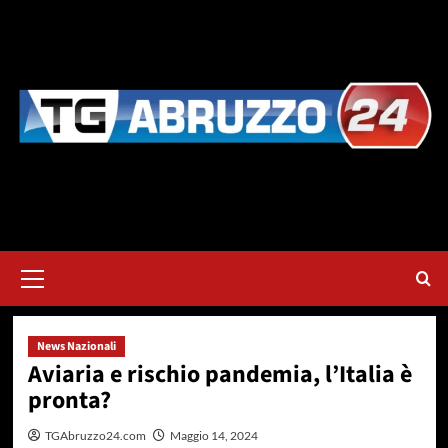
Vai
al
contenuto
Menu
principale
News Nazionali
Aviaria e rischio pandemia, l’Italia è
pronta?
TGAbruzzo24.com
Maggio 14, 2024