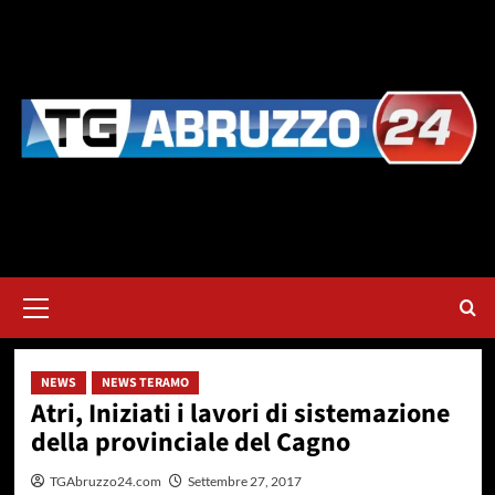
Vai
al
contenuto
Menu
principale
NEWS
NEWS TERAMO
Atri, Iniziati i lavori di sistemazione
della provinciale del Cagno
TGAbruzzo24.com
Settembre 27, 2017