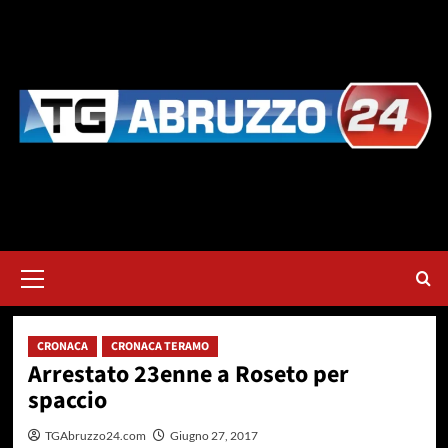
Vai
al
contenuto
Menu
principale
CRONACA
CRONACA TERAMO
Arrestato 23enne a Roseto per
spaccio
TGAbruzzo24.com
Giugno 27, 2017