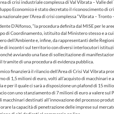
’area di crisi industriale complessa di Val Vibrata – Valle d
luppo Economico è stato decretato il riconoscimento di cri
ca nazionale per l’Area di crisi complessa “Vibrata – Tronto 
ente D’Alfonso, “la procedura definita dal MISE per le are
ppo di Coordinamento, istituito dal Ministero stesso e a cu
ero dell’Ambiente e, infine, da rappresentanti delle Regi
e di incontri sul territorio con diversi interlocutori istituz
 nonché avviando una fase di sollecitazione di manifestazion
 il tramite di una procedura di evidenza pubblica.
mico finanzierà il rilancio dell’Area di Crisi Val Vibrata 
mo di 1,5 milioni di euro, volti all’acquisto di macchinari e
a e per il quale ci sarà a disposizione un plafond di 15 mil
ancio con uno stanziamento di 7 milioni di euro a valere s
di macchinari destinati all’innovazione del processo produt
orare la capacità di penetrazione delle imprese sul mercat
ione di siti dedicati al commercio on line.