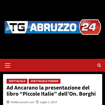
Vai
al
contenuto
Menu
principale
SPETTACOLO
SPETTACOLO TERAMO
Ad Ancarano la presentazione del
libro “Piccole Italie” dell’On. Borghi
TGAbruzzo24.com
Luglio 1, 2017