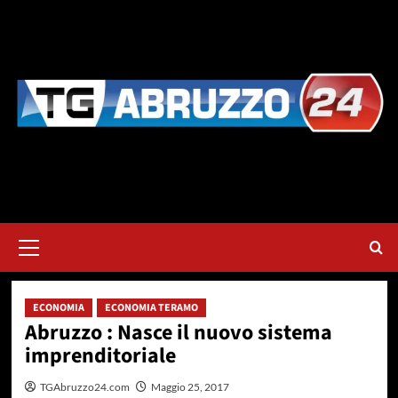
Vai
al
contenuto
Menu
principale
ECONOMIA
ECONOMIA TERAMO
Abruzzo : Nasce il nuovo sistema
imprenditoriale
TGAbruzzo24.com
Maggio 25, 2017